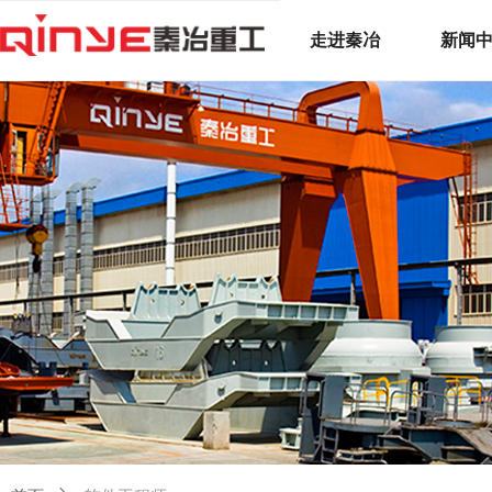
走进秦冶
新闻