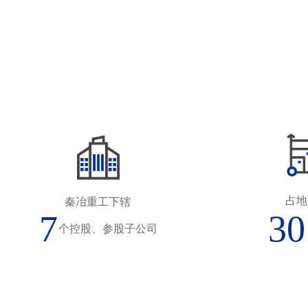
占地
秦冶重工下辖
7
30
个控股、参股子公司