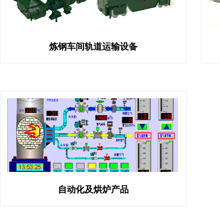
炼钢车间轨道运输设备
自动化及烘炉产品