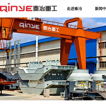
走进秦冶
新闻