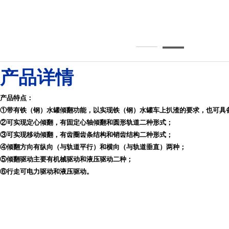
8倾翻车2245-245
产品详情
产品特点：
①
带有铁（钢）水罐倾翻功能，以实现铁（钢）水罐车上扒渣的要求，也可具
②
可实现定心倾翻，有固定心轴倾翻和圆形轨道二种形式；
③
可实现移动倾翻，有齿圈齿条结构和销
齿
结构二种形式
；
④
倾翻方向有纵向（与轨道平行）和横向（与轨道垂直）两种；
⑤
倾翻驱动主要有机械驱动和液压驱动二种；
⑥
行走可电力驱动和液压驱动。