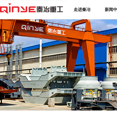
走进秦冶
新闻