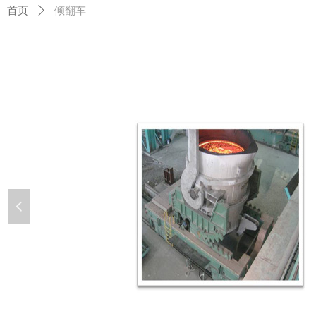
首页
ꄲ
倾翻车
넳