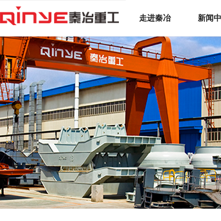
走进秦冶
新闻