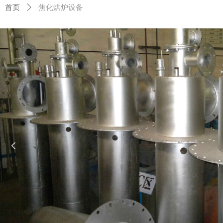
首页
ꄲ
焦化烘炉设备
넳