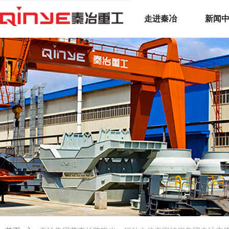
走进秦冶
新闻