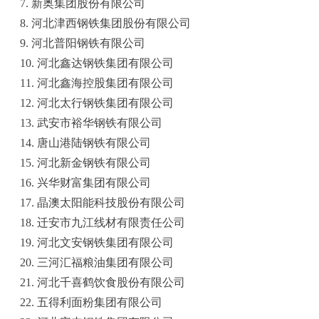
7. 新奥集团股份有限公司
8. 河北津西钢铁集团股份有限公司
9. 河北普阳钢铁有限公司
10. 河北鑫达钢铁集团有限公司
11. 河北鑫海控股集团有限公司
12. 河北太行钢铁集团有限公司
13. 武安市裕华钢铁有限公司
14. 唐山港陆钢铁有限公司
15. 河北新金钢铁有限公司
16. 兴华财富集团有限公司
17. 晶澳太阳能科技股份有限公司
18. 迁安市九江线材有限责任公司
19. 河北文安钢铁集团有限公司
20. 三河汇福粮油集团有限公司
21. 河北千喜鹤饮食股份有限公司
22. 五得利面粉集团有限公司