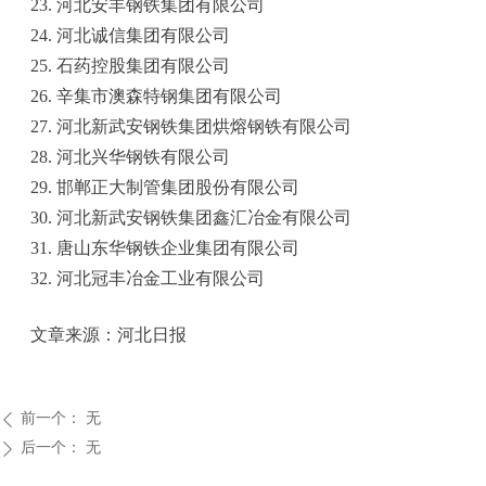
23. 河北安丰钢铁集团有限公司
24. 河北诚信集团有限公司
25. 石药控股集团有限公司
26. 辛集市澳森特钢集团有限公司
27. 河北新武安钢铁集团烘熔钢铁有限公司
28. 河北兴华钢铁有限公司
29. 邯郸正大制管集团股份有限公司
30. 河北新武安钢铁集团鑫汇冶金有限公司
31. 唐山东华钢铁企业集团有限公司
32. 河北冠丰冶金工业有限公司
文章来源：河北日报
前一个：
无
ꄴ
后一个：
无
ꄲ